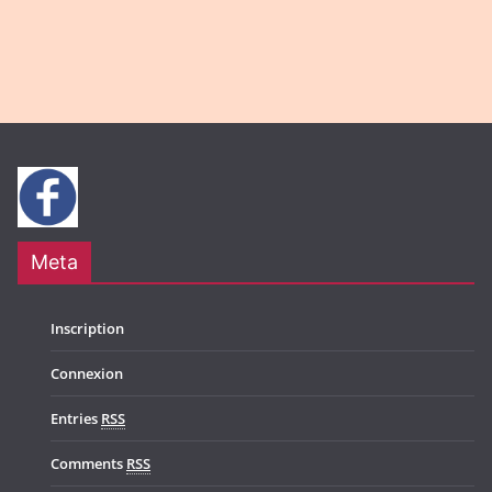
g
N
a
a
t
v
i
i
o
g
n
a
t
Meta
i
o
Inscription
n
Connexion
Entries
RSS
Comments
RSS