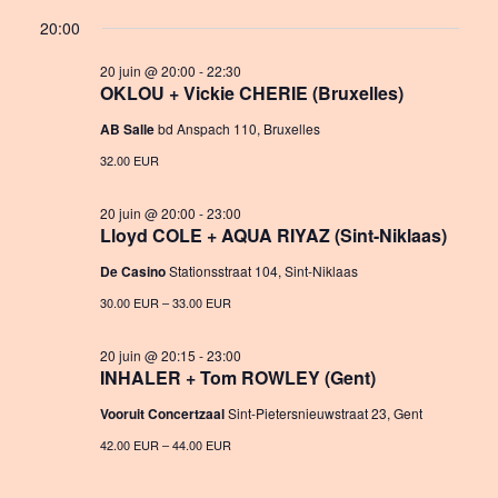
a
S
v
i
for
20:00
y
e
e
e
20
l
20 juin @ 20:00
-
22:30
n
OKLOU + Vickie CHERIE (Bruxelles)
w
e
juin
c
t
AB Salle
bd Anspach 110, Bruxelles
s
t
2026
V
32.00 EUR
N
d
i
a
a
20 juin @ 20:00
-
23:00
e
t
Lloyd COLE + AQUA RIYAZ (Sint-Niklaas)
v
e
w
De Casino
Stationsstraat 104, Sint-Niklaas
i
.
30.00 EUR – 33.00 EUR
s
g
N
20 juin @ 20:15
-
23:00
a
INHALER + Tom ROWLEY (Gent)
a
t
Vooruit Concertzaal
Sint-Pietersnieuwstraat 23, Gent
v
i
42.00 EUR – 44.00 EUR
i
o
g