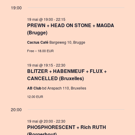
a
S
v
i
for
19:00
y
e
e
e
19
l
19 mai @ 19:00
-
22:15
n
PREWN + HEAD ON STONE + MAGDA
w
e
mai
(Brugge)
c
t
s
t
2026
Cactus Café
Bargeweg 10, Brugge
V
N
d
Free – 18.00 EUR
i
a
a
e
t
19 mai @ 19:15
-
22:30
v
BLITZER + HABENMEUF + FLUX +
e
w
i
CANCELLED (Bruxelles)
.
s
g
AB Club
bd Anspach 110, Bruxelles
N
12.00 EUR
a
a
t
20:00
v
i
19 mai @ 20:00
-
22:30
i
PHOSPHORESCENT + Rich RUTH
o
g
(Borgerhout)