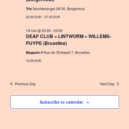
n
a
Trix
Noordersingel 28-30, Borgerhout
t
23.50 EUR – 27.00 EUR
i
19 mai @ 20:00
-
23:00
DEAF CLUB + LINTWORM + WILLEMS-
o
PUYPE (Bruxelles)
n
Magasin 4
Rue de l'Entrepôt 7, Bruxelles
15.00 EUR
Previous Day
Next Day
Subscribe to calendar