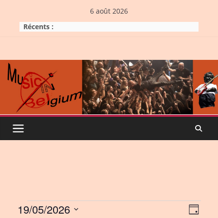
Skip
6 août 2026
to
Récents :
content
Events
19/05/2026
V
E
D