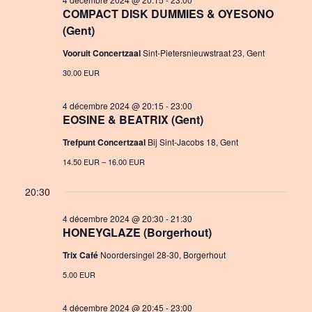
COMPACT DISK DUMMIES & OYESONO
n
a
(Gent)
t
Vooruit Concertzaal
Sint-Pietersnieuwstraat 23, Gent
i
30.00 EUR
o
4 décembre 2024 @ 20:15
-
23:00
n
EOSINE & BEATRIX (Gent)
Trefpunt Concertzaal
Bij Sint-Jacobs 18, Gent
14.50 EUR – 16.00 EUR
20:30
4 décembre 2024 @ 20:30
-
21:30
HONEYGLAZE (Borgerhout)
Trix Café
Noordersingel 28-30, Borgerhout
5.00 EUR
4 décembre 2024 @ 20:45
-
23:00