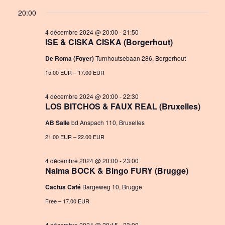
a
S
v
i
for
20:00
y
e
e
e
4
l
4 décembre 2024 @ 20:00
-
21:50
n
ISE & CISKA CISKA (Borgerhout)
w
e
décembre
c
t
De Roma (Foyer)
Turnhoutsebaan 286, Borgerhout
s
t
2024
V
15.00 EUR – 17.00 EUR
N
d
i
a
a
4 décembre 2024 @ 20:00
-
22:30
e
t
LOS BITCHOS & FAUX REAL (Bruxelles)
v
e
w
AB Salle
bd Anspach 110, Bruxelles
i
.
21.00 EUR – 22.00 EUR
s
g
N
4 décembre 2024 @ 20:00
-
23:00
a
Naima BOCK & Bingo FURY (Brugge)
a
t
Cactus Café
Bargeweg 10, Brugge
v
i
Free – 17.00 EUR
i
o
g
4 décembre 2024 @ 20:15
-
23:00