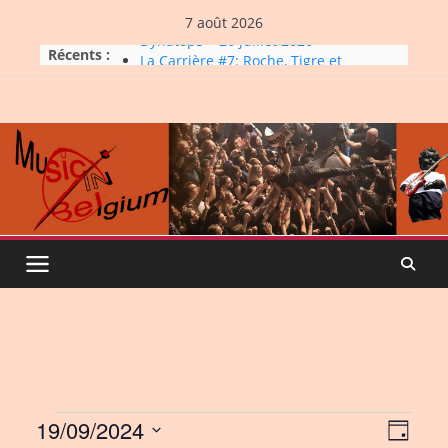
Skip
7 août 2026
to
Dynatop3 – 26 juillet 2026
Récents :
content
La Carrière #7: Roche, Tigre et
Bashing
Dynatop3 – 19 juillet 2026
Dynatop3 – 02 août 2026
Micro Festival #16, maxi line-
up
Events
19/09/2024
V
E
D