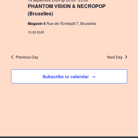
PHANTOM VISION & NECROPOP
n
a
(Bruxelles)
t
Magasin 4
Rue de l'Entrepôt 7, Bruxelles
i
10.00 EUR
o
n
Previous Day
Next Day
Subscribe to calendar