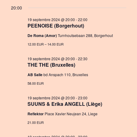
a
S
v
i
for
20:00
y
e
e
e
19
l
19 septembre 2024 @ 20:00
-
22:00
n
PEENOISE (Borgerhout)
w
e
septembre
c
t
De Roma (Amor)
Turnhoutsebaan 288, Borgerhout
s
t
2024
V
12.00 EUR – 14.00 EUR
N
d
i
a
a
19 septembre 2024 @ 20:00
-
22:30
e
t
THE THE (Bruxelles)
v
e
w
AB Salle
bd Anspach 110, Bruxelles
i
.
58.00 EUR
s
g
N
19 septembre 2024 @ 20:00
-
23:00
a
SUUNS & Erika ANGELL (Liège)
a
t
Reflektor
Place Xavier Neujean 24, Liege
v
i
21.00 EUR
i
o
g
19 septembre 2024 @ 20:00
-
23:00