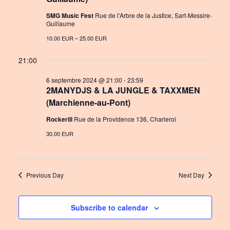
n
a
SMG Music Fest
Rue de l'Arbre de la Justice, Sart-Messire-
Guillaume
t
10.00 EUR – 25.00 EUR
i
21:00
o
6 septembre 2024 @ 21:00
-
23:59
n
2MANYDJS & LA JUNGLE & TAXXMEN
(Marchienne-au-Pont)
Rockerill
Rue de la Providence 136, Charleroi
30.00 EUR
Previous Day
Next Day
Subscribe to calendar