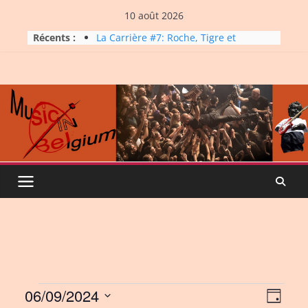
Skip
10 août 2026
to
Récents :
La Carrière #7: Roche, Tigre et
content
Bashing
Dynatop3 – 09 août 2026
Dynatop3 – 02 août 2026
Micro Festival #16, maxi line-
up
Dynatop3 – 26 juillet 2026
Events
06/09/2024
V
E
D