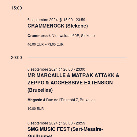
a
S
v
i
for
15:00
y
e
e
e
6
l
6 septembre 2024 @ 15:00
-
23:59
n
CRAMMEROCK (Stekene)
w
e
septembre
c
t
Crammerock
Nieuwstraat 60E, Stekene
s
t
2024
V
46.00 EUR – 73.00 EUR
N
d
i
a
20:00
a
e
t
v
6 septembre 2024 @ 20:00
-
23:00
e
w
MR MARCAILLE & MATRAK ATTAKK &
i
.
ZEPPO & AGGRESSIVE EXTENSION
s
(Bruxelles)
g
N
Magasin 4
Rue de l'Entrepôt 7, Bruxelles
a
a
10.00 EUR
t
v
i
6 septembre 2024 @ 20:00
-
23:59
i
SMG MUSIC FEST (Sart-Messire-
o
g
Guillaume)