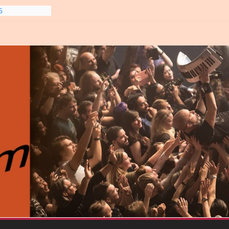
6
line-
6
gre et