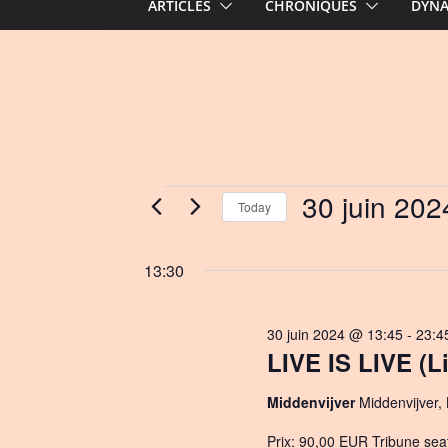
ARTICLES
CHRONIQUES
DYN
Events
30 juin 202
Today
S
for
e
13:30
l
30
e
30 juin 2024 @ 13:45
-
23:4
c
juin
LIVE IS LIVE (L
t
d
2024
Middenvijver
Middenvijver,
a
t
Prix: 90,00 EUR Tribune sea