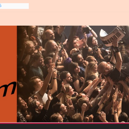
6
gre et
6
line-