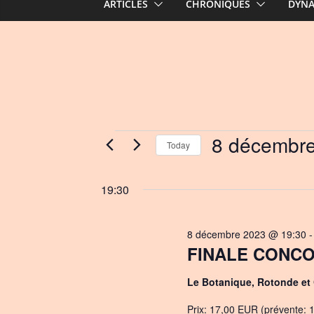
ARTICLES
CHRONIQUES
DYN
Events
8 décembr
Today
S
for
e
19:30
l
8
e
8 décembre 2023 @ 19:30
c
décembre
FINALE CONCOU
t
d
2023
Le Botanique, Rotonde et
a
t
Prix: 17,00 EUR (prévente: 