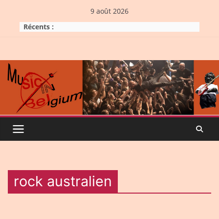
Skip
9 août 2026
to
Récents :
content
rock australien