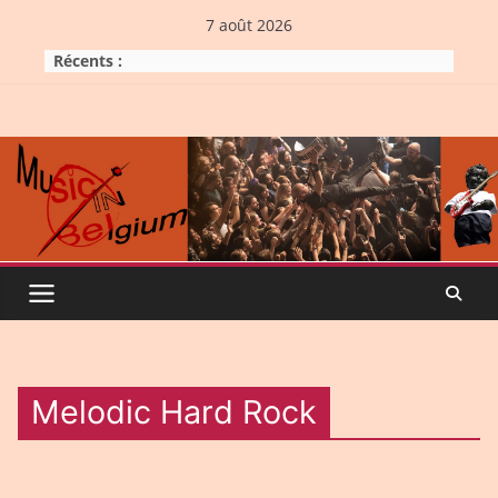
Skip
7 août 2026
to
Récents :
content
Melodic Hard Rock