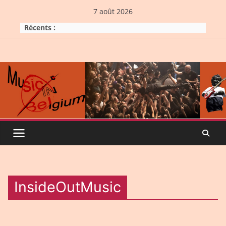
Skip
7 août 2026
to
Récents :
content
InsideOutMusic