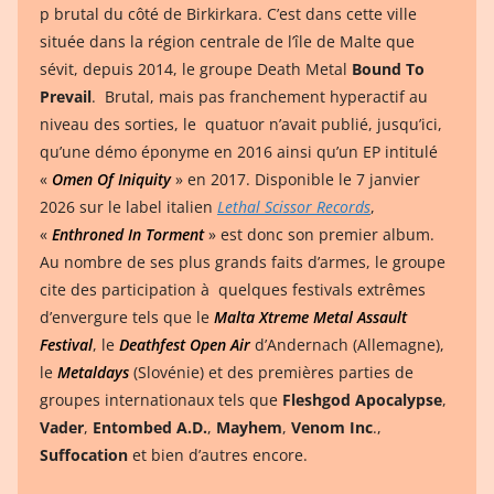
p brutal du côté de Birkirkara. C’est dans cette ville
située dans la région centrale de l’île de Malte que
sévit, depuis 2014, le groupe Death Metal
Bound
To
Prevail
. Brutal, mais pas franchement hyperactif au
niveau des sorties, le quatuor n’avait publié, jusqu’ici,
qu’une démo éponyme en 2016 ainsi qu’un EP intitulé
«
Omen Of Iniquity
» en 2017. Disponible le 7 janvier
2026 sur le label italien
Lethal Scissor Records
,
«
Enthroned In Torment
» est donc son premier album.
Au nombre de ses plus grands faits d’armes, le groupe
cite des participation à quelques festivals extrêmes
d’envergure tels que le
Malta Xtreme Metal Assault
Festival
, le
Deathfest Open Air
d’Andernach (Allemagne),
le
Metaldays
(Slovénie) et des premières parties de
groupes internationaux tels que
Fleshgod Apocalypse
,
Vader
,
Entombed A.D.
,
Mayhem
,
Venom Inc
.,
Suffocation
et bien d’autres encore.