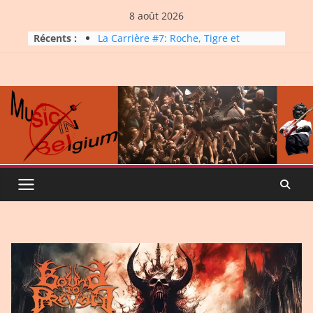
Skip
8 août 2026
to
Récents :
La Carrière #7: Roche, Tigre et
content
Bashing
Dynatop3 – 19 juillet 2026
Dynatop3 – 02 août 2026
Micro Festival #16, maxi line-
up
Dynatop3 – 26 juillet 2026