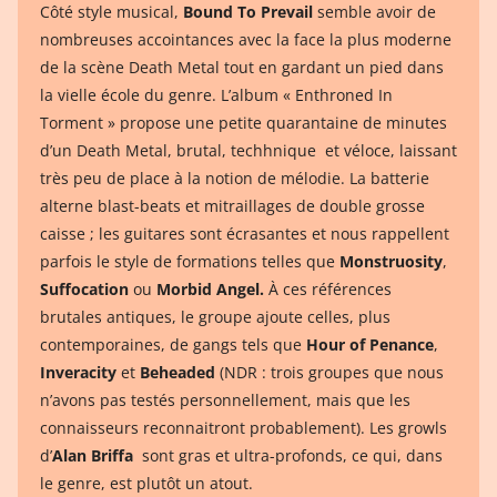
Côté style musical,
Bound
To Prevail
semble avoir de
nombreuses accointances avec la face la plus moderne
de la scène Death Metal tout en gardant un pied dans
la vielle école du genre. L’album « Enthroned In
Torment » propose une petite quarantaine de minutes
d’un Death Metal, brutal, techhnique et véloce, laissant
très peu de place à la notion de mélodie. La batterie
alterne blast-beats et mitraillages de double grosse
caisse ; les guitares sont écrasantes et nous rappellent
parfois le style de formations telles que
Monstruosity
,
Suffocation
ou
Morbid Angel.
À ces références
brutales antiques, le groupe ajoute celles, plus
contemporaines, de gangs tels que
Hour of Penance
,
Inveracity
et
Beheaded
(NDR : trois groupes que nous
n’avons pas testés personnellement, mais que les
connaisseurs reconnaitront probablement). Les growls
d’
Alan Briffa
sont gras et ultra-profonds, ce qui, dans
le genre, est plutôt un atout.