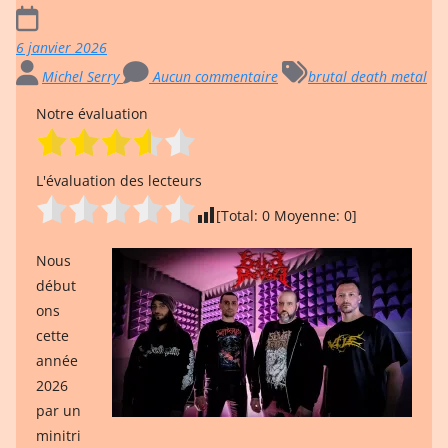
6 janvier 2026
Michel Serry
Aucun commentaire
brutal death metal
Notre évaluation
L'évaluation des lecteurs
[Total:
0
Moyenne:
0
]
Nous
début
ons
cette
année
2026
par un
minitri