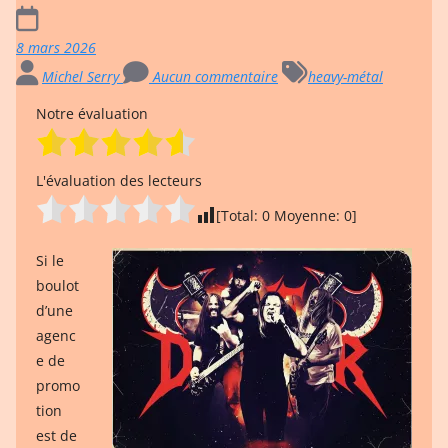
8 mars 2026
Michel Serry
Aucun commentaire
heavy-métal
Notre évaluation
L'évaluation des lecteurs
[Total:
0
Moyenne:
0
]
Si le
boulot
d’une
agenc
e de
promo
tion
est de