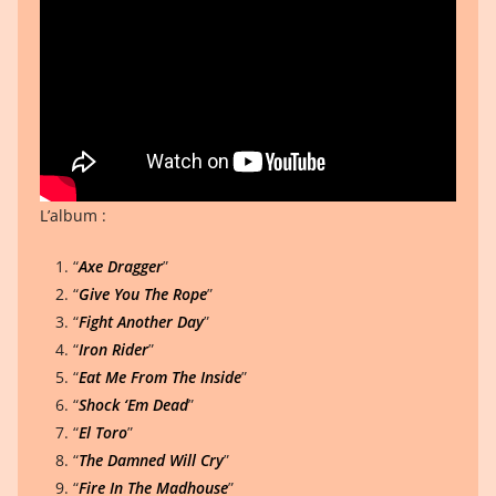
L’album :
“
Axe Dragger
”
“
Give You The Rope
”
“
Fight Another Day
”
“
Iron Rider
”
“
Eat Me From The Inside
”
“
Shock ‘Em Dead
”
“
El Toro
”
“
The Damned Will Cry
”
“
Fire In The Madhouse
”