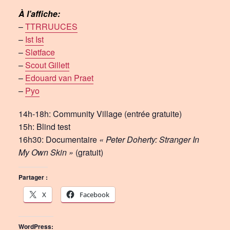
À l’affiche:
–
TTRRUUCES
–
Ist Ist
–
Sløtface
–
Scout Gillett
–
Edouard van Praet
–
Pyo
14h-18h: Community Village (entrée gratuite)
15h: Blind test
16h30: Documentaire
« Peter Doherty: Stranger In
My Own Skin »
(gratuit)
Partager :
X
Facebook
WordPress: