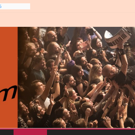
line-
6
gre et
6