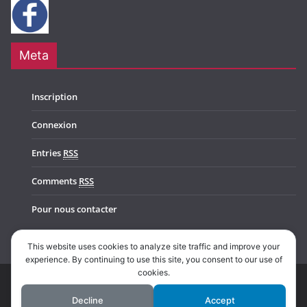
Meta
Inscription
Connexion
Entries
RSS
Comments
RSS
Pour nous contacter
This website uses cookies to analyze site traffic and improve your
experience. By continuing to use this site, you consent to our use of
cookies.
Copyright © 2026
Music In Belgium
. All rights reserved.
Decline
Accept
Theme:
ColorMag Pro
by ThemeGrill. Powered by
WordPress
.