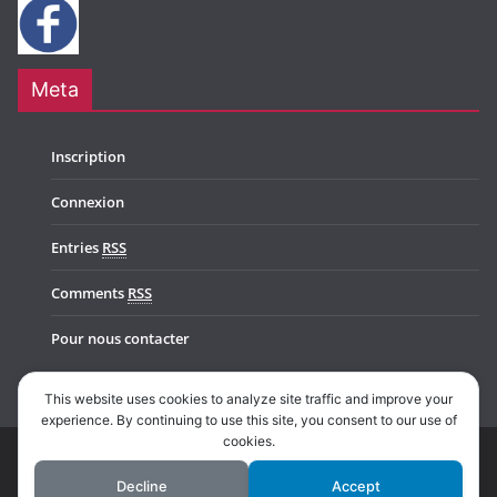
Meta
Inscription
Connexion
Entries
RSS
Comments
RSS
Pour nous contacter
This website uses cookies to analyze site traffic and improve your
experience. By continuing to use this site, you consent to our use of
cookies.
Copyright © 2026
Music In Belgium
. All rights reserved.
Decline
Accept
Theme:
ColorMag Pro
by ThemeGrill. Powered by
WordPress
.