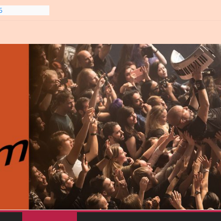
6
line-
6
gre et