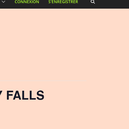
CONNEXION
S’ENREGISTRER
Y FALLS