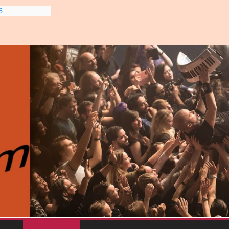
6
gre et
6
line-