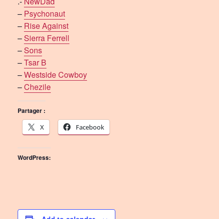
.-
NewDad
–
Psychonaut
–
Rise Against
–
Sierra Ferrell
–
Sons
–
Tsar B
–
Westside Cowboy
–
Chezile
Partager :
X
Facebook
WordPress: