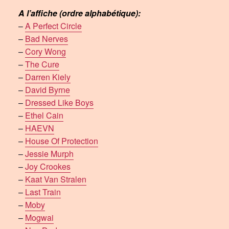
A l’affiche (ordre alphabétique):
–
A Perfect Circle
–
Bad Nerves
–
Cory Wong
–
The Cure
–
Darren Kiely
–
David Byrne
–
Dressed Like Boys
–
Ethel Cain
–
HAEVN
–
House Of Protection
–
Jessie Murph
–
Joy Crookes
–
Kaat Van Stralen
–
Last Train
–
Moby
–
Mogwai