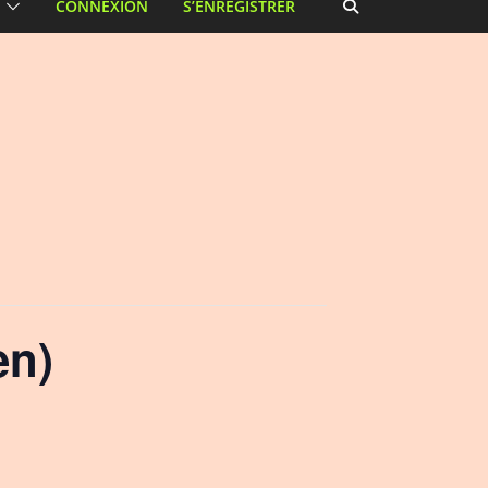
CONNEXION
S’ENREGISTRER
en)