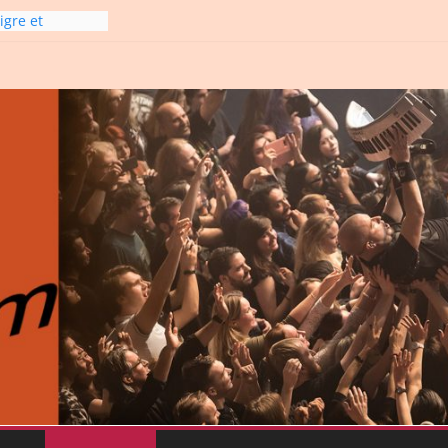
igre et
6
6
 line-
26