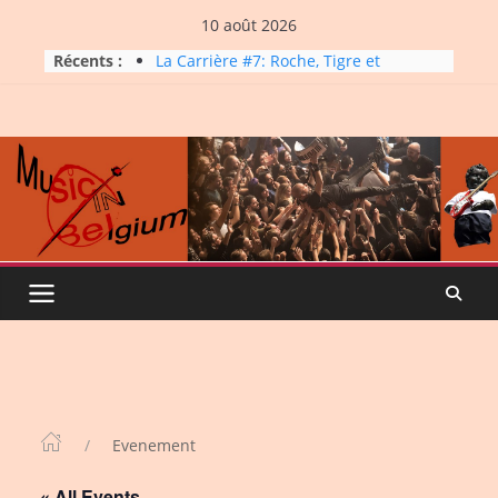
Skip
10 août 2026
to
Récents :
La Carrière #7: Roche, Tigre et
content
Bashing
Dynatop3 – 09 août 2026
Dynatop3 – 02 août 2026
Micro Festival #16, maxi line-
up
Dynatop3 – 26 juillet 2026
Evenement
« All Events