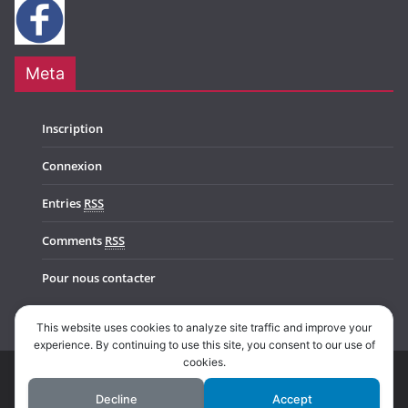
Meta
Inscription
Connexion
Entries
RSS
Comments
RSS
Pour nous contacter
This website uses cookies to analyze site traffic and improve your
experience. By continuing to use this site, you consent to our use of
cookies.
Copyright © 2026
Music In Belgium
. All rights reserved.
Decline
Accept
Theme:
ColorMag Pro
by ThemeGrill. Powered by
WordPress
.