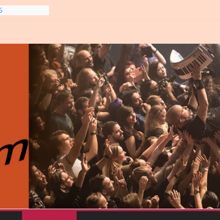
6
gre et
6
line-