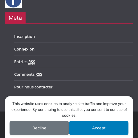
Meta
Inscription
Connexion
Entries
RSS
Comments
RSS
Pour nous contacter
This website uses cookies to analyze site traffic and improve your
experience. By continuing to use this site, you consent to our use of
cookies.
Copyright © 2026
Music In Belgium
. All rights reserved.
Decline
Accept
Theme:
ColorMag Pro
by ThemeGrill. Powered by
WordPress
.