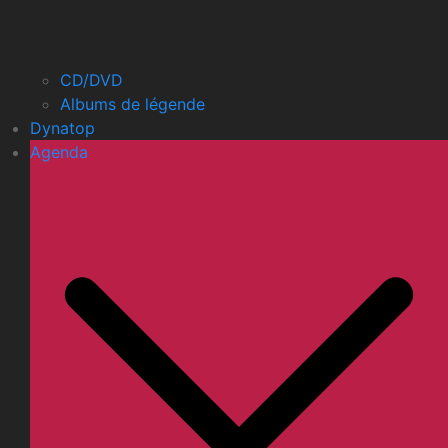
CD/DVD
Albums de légende
Dynatop
Agenda