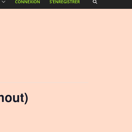
CONNEXION
S’ENREGISTRER
hout)