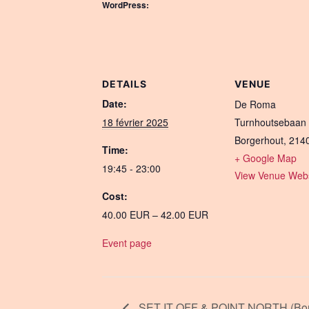
WordPress:
DETAILS
VENUE
Date:
De Roma
18 février 2025
Turnhoutsebaan
Borgerhout
,
214
Time:
+ Google Map
19:45 - 23:00
View Venue Webs
Cost:
40.00 EUR – 42.00 EUR
Event page
SET IT OFF & POINT NORTH (Bor