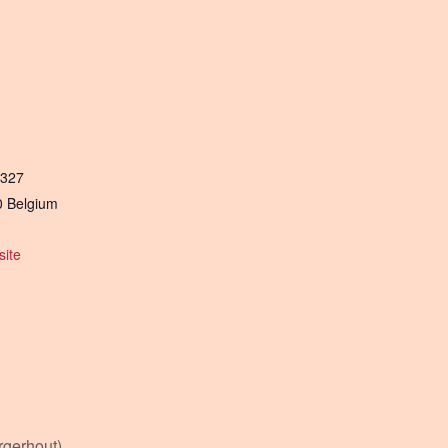
 327
0
Belgium
ite
gerhout)