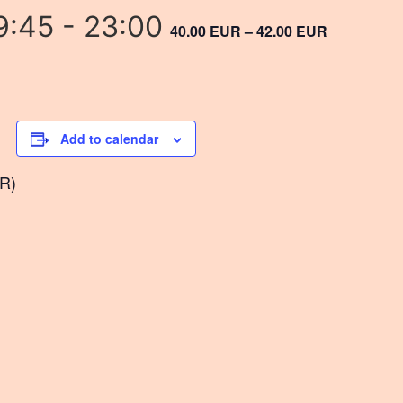
9:45
-
23:00
40.00 EUR – 42.00 EUR
Add to calendar
UR)