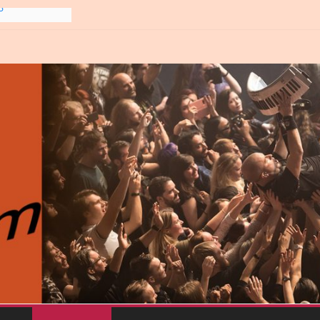
6
line-
6
gre et