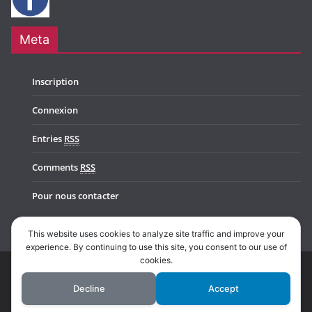
Meta
Inscription
Connexion
Entries
RSS
Comments
RSS
Pour nous contacter
This website uses cookies to analyze site traffic and improve your
experience. By continuing to use this site, you consent to our use of
cookies.
Copyright © 2026
Music In Belgium
. All rights reserved.
Decline
Accept
Theme:
ColorMag Pro
by ThemeGrill. Powered by
WordPress
.