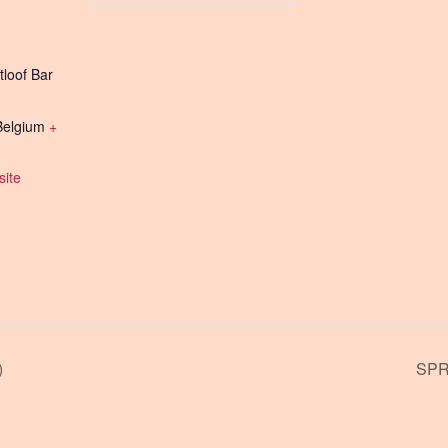
tloof Bar
Belgium
+
ite
)
SPR