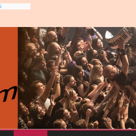
6
gre et
6
line-