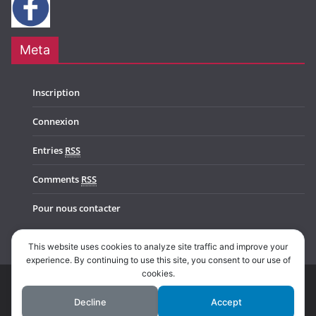
Meta
Inscription
Connexion
Entries
RSS
Comments
RSS
Pour nous contacter
This website uses cookies to analyze site traffic and improve your
experience. By continuing to use this site, you consent to our use of
cookies.
Copyright © 2026
Music In Belgium
. All rights reserved.
Decline
Accept
Theme:
ColorMag Pro
by ThemeGrill. Powered by
WordPress
.