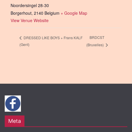
Noordersingel 28-30
Borgerhout
,
2140
Belgium
+ Google Map
View Venue Website
BRDCST
DRESSED LIKE BOYS + Frans KALF
(Gent)
(Bruxelles)
Meta