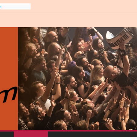
6
gre et
6
line-