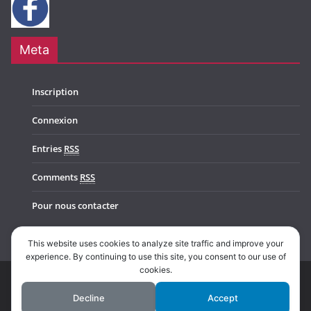
Meta
Inscription
Connexion
Entries
RSS
Comments
RSS
Pour nous contacter
This website uses cookies to analyze site traffic and improve your
experience. By continuing to use this site, you consent to our use of
cookies.
Copyright © 2026
Music In Belgium
. All rights reserved.
Decline
Accept
Theme:
ColorMag Pro
by ThemeGrill. Powered by
WordPress
.