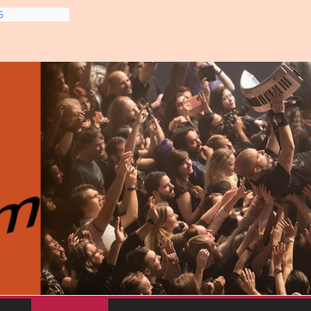
6
gre et
6
line-