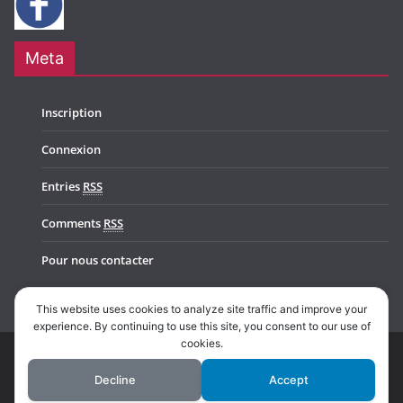
Meta
Inscription
Connexion
Entries
RSS
Comments
RSS
Pour nous contacter
This website uses cookies to analyze site traffic and improve your
experience. By continuing to use this site, you consent to our use of
cookies.
Copyright © 2026
Music In Belgium
. All rights reserved.
Decline
Accept
Theme:
ColorMag Pro
by ThemeGrill. Powered by
WordPress
.