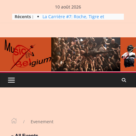
Skip
10 août 2026
to
Récents :
La Carrière #7: Roche, Tigre et
content
Bashing
Dynatop3 – 09 août 2026
Dynatop3 – 02 août 2026
Micro Festival #16, maxi line-
up
Dynatop3 – 26 juillet 2026
Evenement
« All Events