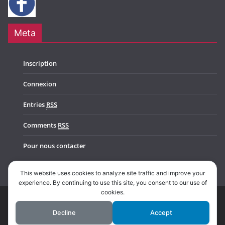
Meta
Inscription
Connexion
Entries
RSS
Comments
RSS
Pour nous contacter
This website uses cookies to analyze site traffic and improve your
experience. By continuing to use this site, you consent to our use of
cookies.
Copyright © 2026
Music In Belgium
. All rights reserved.
Decline
Accept
Theme:
ColorMag Pro
by ThemeGrill. Powered by
WordPress
.