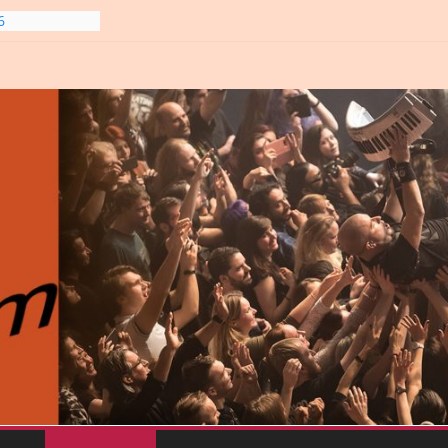
6
gre et
6
line-