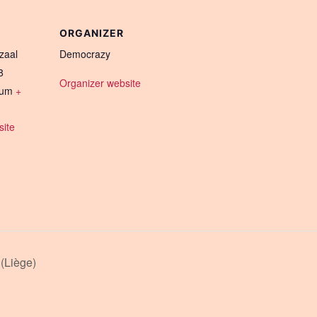
ORGANIZER
zaal
Democrazy
8
Organizer website
ium
+
ite
Liège)