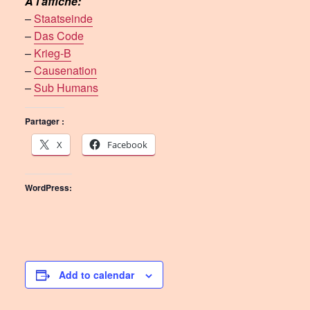
À l’affiche:
–
Staatseinde
–
Das Code
–
Krieg-B
–
Causenation
–
Sub Humans
Partager :
X
Facebook
WordPress:
Add to calendar