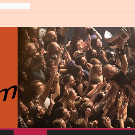
gre et
6
line-
6