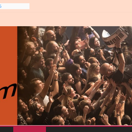
6
line-
6
gre et