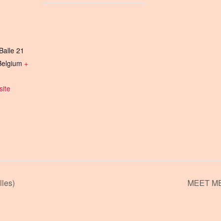
Balle 21
Belgium
+
ite
les)
MEET ME