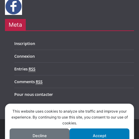
Meta
Inscription
Connexion
Entries
RSS
Comments
RSS
Pour nous contacter
This website uses cookies to analyze site traffic and improve your
experience. By continuing to use this site, you consent to our use of
cookies.
Copyright © 2026
Music In Belgium
. All rights reserved.
Decline
Accept
Theme:
ColorMag Pro
by ThemeGrill. Powered by
WordPress
.