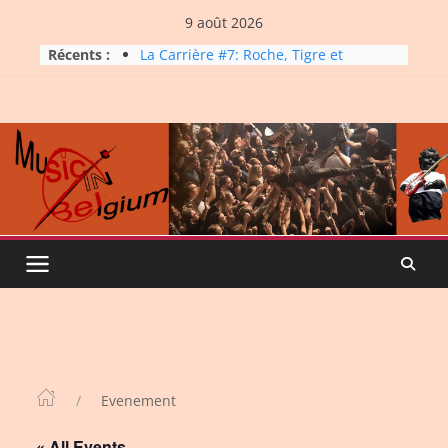
Skip
9 août 2026
to
Récents :
La Carrière #7: Roche, Tigre et
content
Bashing
Dynatop3 – 09 août 2026
Dynatop3 – 02 août 2026
Micro Festival #16, maxi line-
up
Dynatop3 – 26 juillet 2026
Evenement
« All Events