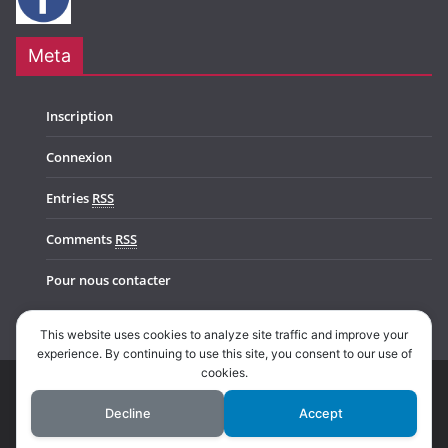
Meta
Inscription
Connexion
Entries
RSS
Comments
RSS
Pour nous contacter
This website uses cookies to analyze site traffic and improve your
experience. By continuing to use this site, you consent to our use of
cookies.
Copyright © 2026
Music In Belgium
. All rights reserved.
Decline
Accept
Theme:
ColorMag Pro
by ThemeGrill. Powered by
WordPress
.