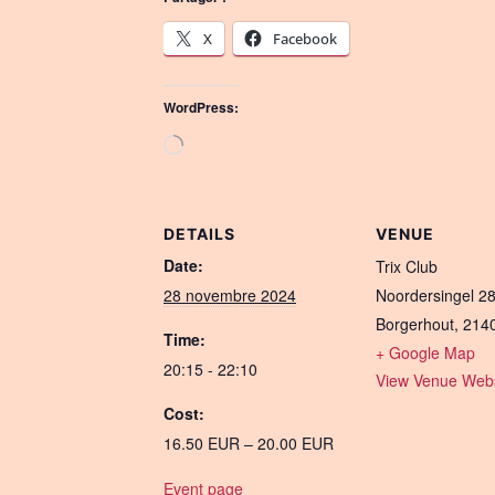
X
Facebook
WordPress:
Loading…
DETAILS
VENUE
Date:
Trix Club
28 novembre 2024
Noordersingel 2
Borgerhout
,
214
Time:
+ Google Map
20:15 - 22:10
View Venue Webs
Cost:
16.50 EUR – 20.00 EUR
Event page