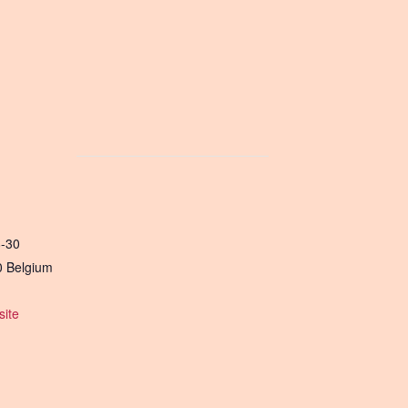
8-30
0
Belgium
ite