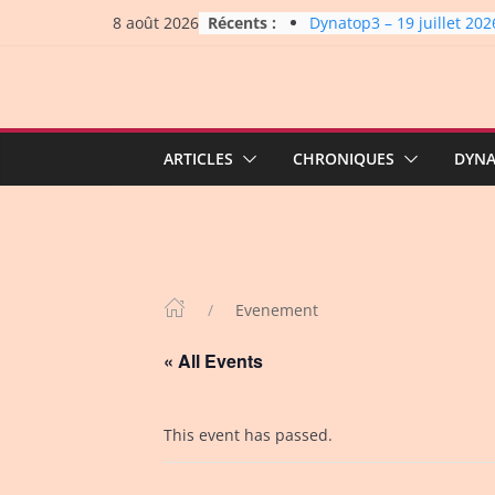
Skip
Récents :
Dynatop3 – 19 juillet 202
8 août 2026
to
Dynatop3 – 02 août 2026
Micro Festival #16, maxi 
content
up
Dynatop3 – 26 juillet 202
La Carrière #7: Roche, Ti
Bashing
ARTICLES
CHRONIQUES
DYN
Evenement
« All Events
This event has passed.