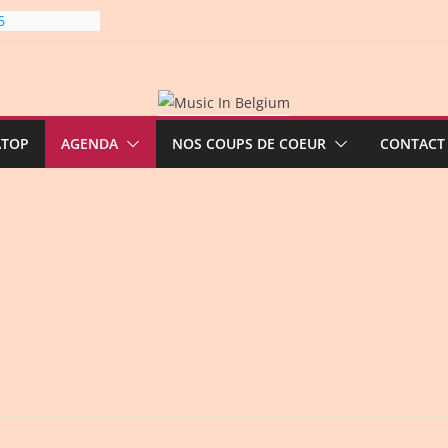
6
line-
6
gre et
ATOP
AGENDA
NOS COUPS DE COEUR
CONTACT