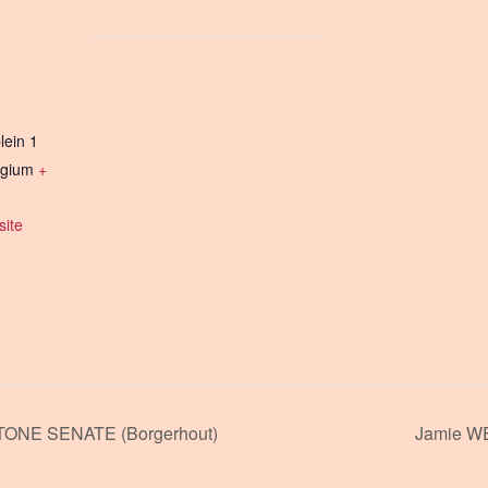
lein 1
lgium
+
ite
TONE SENATE (Borgerhout)
Jamie W