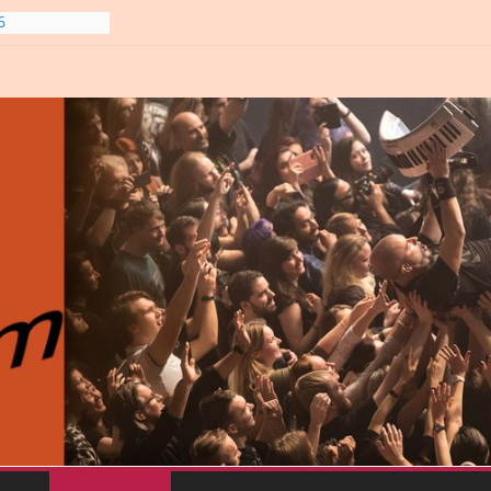
6
line-
6
gre et