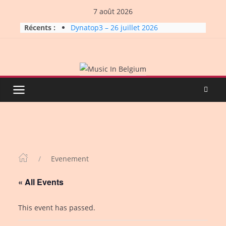
Skip
7 août 2026
to
Récents :
Dynatop3 – 26 juillet 2026
content
La Carrière #7: Roche, Tigre et
Bashing
Dynatop3 – 19 juillet 2026
Dynatop3 – 02 août 2026
Micro Festival #16, maxi line-
up
Evenement
« All Events
This event has passed.