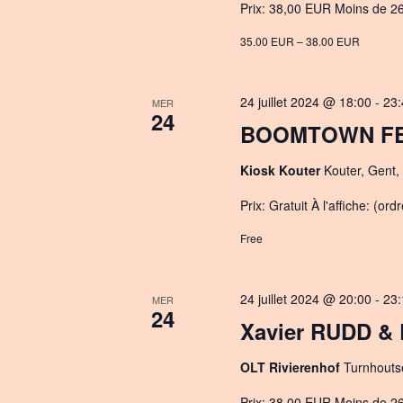
Prix: 38,00 EUR Moins de 26 
e
.
35.00 EUR – 38.00 EUR
24 juillet 2024 @ 18:00
-
23:
MER
24
BOOMTOWN FES
Kiosk Kouter
Kouter, Gent,
Prix: Gratuit À l'affiche: (or
Free
24 juillet 2024 @ 20:00
-
23:
MER
24
Xavier RUDD &
OLT Rivierenhof
Turnhouts
Prix: 38,00 EUR Moins de 26 