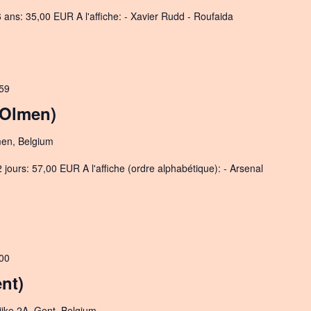
ans: 35,00 EUR A l'affiche: - Xavier Rudd - Roufaida
59
Olmen)
men, Belgium
 jours: 57,00 EUR A l'affiche (ordre alphabétique): - Arsenal
00
nt)
ijke 2A, Gent, Belgium