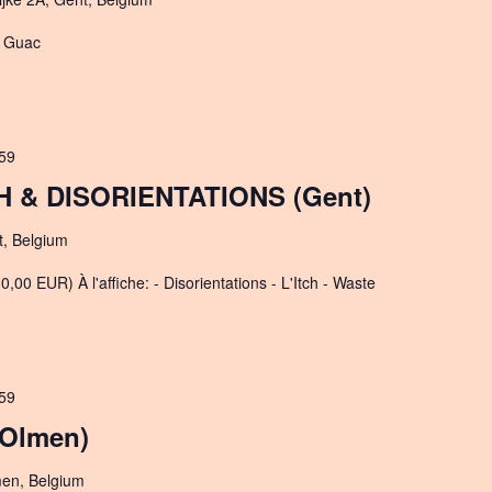
ff Guac
59
H & DISORIENTATIONS (Gent)
t, Belgium
,00 EUR) À l'affiche: - Disorientations - L'Itch - Waste
59
Olmen)
men, Belgium