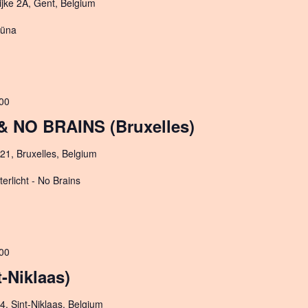
ijke 2A, Gent, Belgium
agüna
00
 NO BRAINS (Bruxelles)
21, Bruxelles, Belgium
hterlicht - No Brains
00
-Niklaas)
4, Sint-Niklaas, Belgium