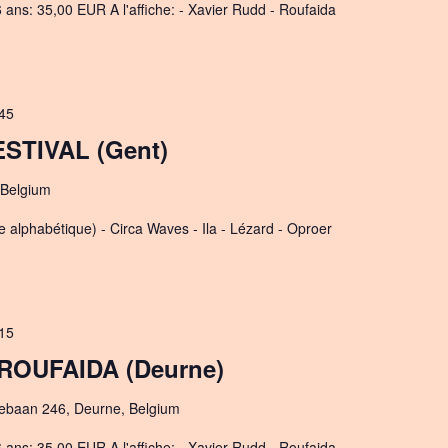
ans: 35,00 EUR A l'affiche: - Xavier Rudd - Roufaida
45
TIVAL (Gent)
 Belgium
dre alphabétique) - Circa Waves - Ila - Lézard - Oproer
15
 ROUFAIDA (Deurne)
ebaan 246, Deurne, Belgium
ans: 35,00 EUR A l'affiche: - Xavier Rudd - Roufaida