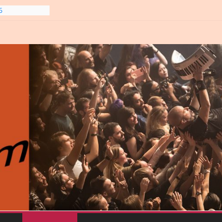
6
line-
6
gre et