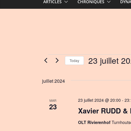
ARTICLES
CHRONIQUES
DYN
Events
23 juillet 2
Today
S
e
juillet 2024
l
e
c
23 juillet 2024 @ 20:00
-
23:
MAR
23
t
Xavier RUDD &
d
a
OLT Rivierenhof
Turnhouts
t