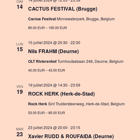
t
DIM
v
14
CACTUS FESTIVAL (Brugge)
i
i
Cactus Festival
Minnewaterpark, Brugge, Belgium
o
g
85.00 EUR – 195.00 EUR
n
a
15 juillet 2024 @ 20:30
-
22:30
LUN
t
15
Nils FRAHM (Deurne)
i
OLT Rivierenhof
Turnhoutsebaan 246, Deurne, Belgium
o
40.00 EUR – 43.00 EUR
n
19 juillet 2024 @ 14:30
-
23:59
VEN
19
ROCK HERK (Herk-de-Stad)
Rock Herk
Sint Truidersteenweg, Herk-de-Stad, Belgium
53.00 EUR – 85.00 EUR
23 juillet 2024 @ 20:00
-
23:15
MAR
23
Xavier RUDD & ROUFAIDA (Deurne)