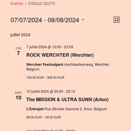
Events
!!!SOLD OUT!!!
Events
07/07/2024
 - 
08/08/2024
V
E
L
i
S
v
i
s
juillet 2024
e
e
e
t
l
7 juillet 2024 @ 13:00
-
23:59
n
DIM
w
e
7
ROCK WERCHTER (Werchter)
c
t
s
t
Werchter Festivalpark
Hachtsesteenweg, Werchter,
V
Belgium
N
d
i
134.00 EUR – 309.00 EUR
a
a
e
t
v
10 juillet 2024 @ 20:00
-
22:15
MER
e
w
10
The MISSION & ULTRA SUNN (Arlon)
i
.
s
L'Entrepôt
Rue Zénobe Gramme 2, Arlon, Belgium
g
N
28.00 EUR – 30.00 EUR
a
a
14 juillet 2024 @ 12:05
-
23:59