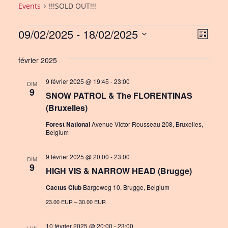
Events
!!!SOLD OUT!!!
Events
09/02/2025
 - 
18/02/2025
V
E
L
i
S
v
i
s
février 2025
e
e
e
t
l
9 février 2025 @ 19:45
-
23:00
n
DIM
w
e
9
SNOW PATROL & The FLORENTINAS
c
t
s
(Bruxelles)
t
V
N
d
Forest National
Avenue Victor Rousseau 208, Bruxelles,
Belgium
i
a
a
e
t
v
9 février 2025 @ 20:00
-
23:00
DIM
e
9
w
HIGH VIS & NARROW HEAD (Brugge)
i
.
s
Cactus Club
Bargeweg 10, Brugge, Belgium
g
N
23.00 EUR – 30.00 EUR
a
a
10 février 2025 @ 20:00
-
23:00