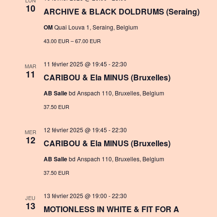
t
LUN
v
10
ARCHIVE & BLACK DOLDRUMS (Seraing)
i
i
OM
Quai Louva 1, Seraing, Belgium
o
g
43.00 EUR – 67.00 EUR
n
a
11 février 2025 @ 19:45
-
22:30
MAR
t
11
CARIBOU & Ela MINUS (Bruxelles)
i
AB Salle
bd Anspach 110, Bruxelles, Belgium
o
37.50 EUR
n
12 février 2025 @ 19:45
-
22:30
MER
12
CARIBOU & Ela MINUS (Bruxelles)
AB Salle
bd Anspach 110, Bruxelles, Belgium
37.50 EUR
13 février 2025 @ 19:00
-
22:30
JEU
13
MOTIONLESS IN WHITE & FIT FOR A