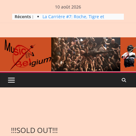
Skip
10 août 2026
to
Récents :
La Carrière #7: Roche, Tigre et
content
Bashing
Dynatop3 – 09 août 2026
Dynatop3 – 02 août 2026
Micro Festival #16, maxi line-
up
Dynatop3 – 26 juillet 2026
!!!SOLD OUT!!!