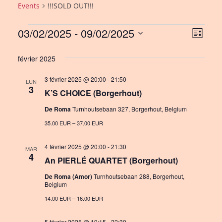
Events
!!!SOLD OUT!!!
Events
03/02/2025
 - 
09/02/2025
V
E
L
i
S
v
i
s
février 2025
e
e
e
t
l
3 février 2025 @ 20:00
-
21:50
n
LUN
w
e
3
K’S CHOICE (Borgerhout)
c
t
s
t
De Roma
Turnhoutsebaan 327, Borgerhout, Belgium
V
N
d
35.00 EUR – 37.00 EUR
i
a
a
e
t
4 février 2025 @ 20:00
-
21:30
MAR
v
4
e
An PIERLÉ QUARTET (Borgerhout)
w
i
.
De Roma (Amor)
Turnhoutsebaan 288, Borgerhout,
s
Belgium
g
N
14.00 EUR – 16.00 EUR
a
a
5 février 2025 @ 19:15
-
22:30