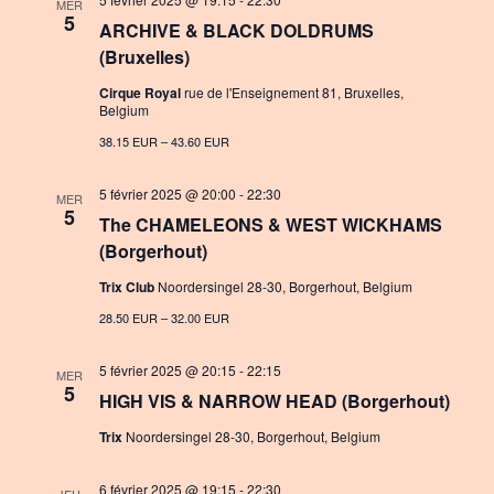
t
MER
v
5
ARCHIVE & BLACK DOLDRUMS
i
i
(Bruxelles)
o
g
Cirque Royal
rue de l'Enseignement 81, Bruxelles,
Belgium
n
a
38.15 EUR – 43.60 EUR
t
i
5 février 2025 @ 20:00
-
22:30
MER
5
The CHAMELEONS & WEST WICKHAMS
o
(Borgerhout)
n
Trix Club
Noordersingel 28-30, Borgerhout, Belgium
28.50 EUR – 32.00 EUR
5 février 2025 @ 20:15
-
22:15
MER
5
HIGH VIS & NARROW HEAD (Borgerhout)
Trix
Noordersingel 28-30, Borgerhout, Belgium
6 février 2025 @ 19:15
-
22:30