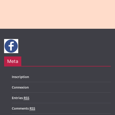
g
N
a
a
t
v
i
i
o
g
n
a
t
Meta
i
o
Inscription
n
Connexion
Entries
RSS
Comments
RSS