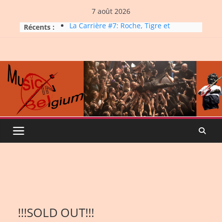
Skip
7 août 2026
to
La Carrière #7: Roche, Tigre et
Récents :
content
Bashing
Dynatop3 – 19 juillet 2026
Dynatop3 – 02 août 2026
Micro Festival #16, maxi line-
up
Dynatop3 – 26 juillet 2026
!!!SOLD OUT!!!