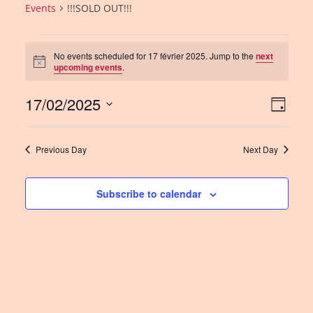
Events
!!!SOLD OUT!!!
Events
No events scheduled for 17 février 2025. Jump to the
next
for
N
upcoming events
.
o
t
17
17/02/2025
i
V
E
D
c
février
e
a
S
v
i
y
2025
e
e
e
Previous Day
Next Day
l
n
w
e
c
Subscribe to calendar
t
s
t
V
N
d
i
a
a
e
t
v
e
w
i
.
s